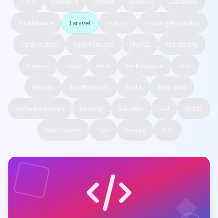
HTTP
Eloquent
Docker
DevOps
Database
Middleware
Laravel
Horizon
Hacking Protection
Optimization
New Features
MySQL
Monitoring
Queues
Pulse
Pest
Performance
PHP
Reverb
Relationships
Redis
Real-time
Software Design
Security
Sanctum
Sail
SOLID
WebSockets
Tips
Testing
TDD