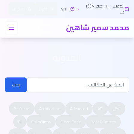
الخميس، ٢٣ صفر ١٤٤٨
English
Light
٠٧:١١
•
هـ
محمد سمير شاهين
المدونة
بحث
الكل
API
Advanced
Architecture
Backend
DI
Collections
Clean Code
Best Practices